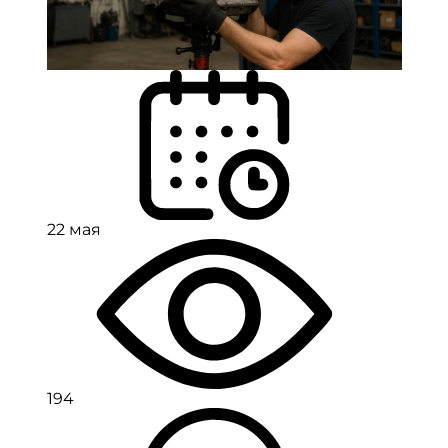
22 мая
194