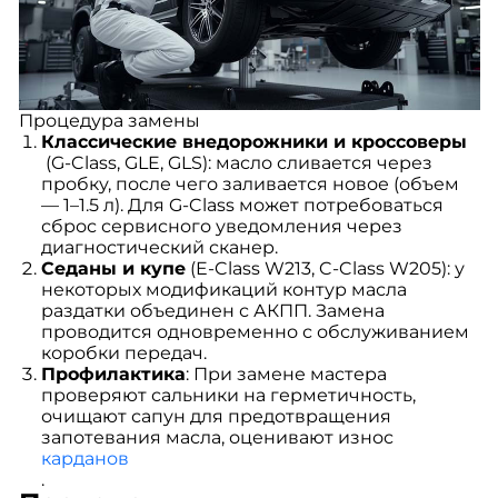
Процедура замены
Классические внедорожники и кроссоверы
(G-Class, GLE, GLS): масло сливается через
пробку, после чего заливается новое (объем
— 1–1.5 л). Для G-Class может потребоваться
сброс сервисного уведомления через
диагностический сканер.
Седаны и купе
(E-Class W213, C-Class W205): у
некоторых модификаций контур масла
раздатки объединен с АКПП. Замена
проводится одновременно с обслуживанием
коробки передач.
Профилактика
: При замене мастера
проверяют сальники на герметичность,
очищают сапун для предотвращения
запотевания масла, оценивают износ
карданов
.