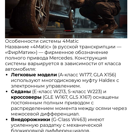
Особенности системы 4Matic
Название «4Matic» (в русской транскрипции —
«ФирМатик») — фирменное обозначение
полного привода Mercedes. Конструкция
системы варьируется в зависимости от класса
автомобиля:
Легковые модели
(A-класс W177, GLA X156)
используют многодисковую муфту Haldex с
электронным управлением.
Седаны
(E-класс W213, S-класс W223) и
кроссоверы
(GLE W167, GLS X167) оснащены
постоянным полным приводом с
распределением момента между осями через
межосевой дифференциал.
Внедорожники
(G-Class W463) имеют
усиленную раздатку с механической
блокировкой дифференциалов.