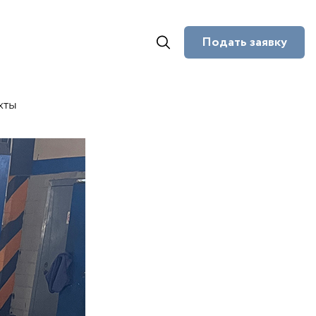
Подать заявку
кты