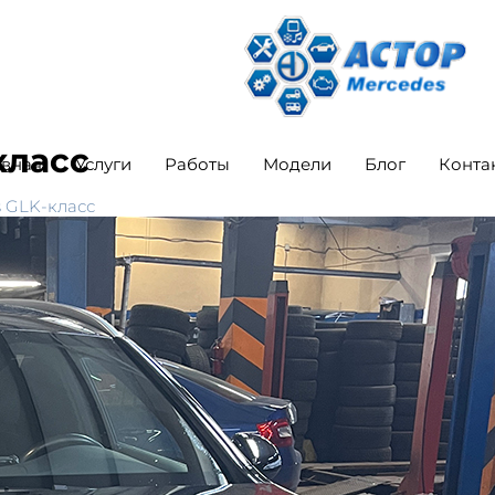
класс
авная
Услуги
Работы
Модели
Блог
Конта
 GLK-класс