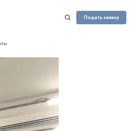
Подать заявку
кты