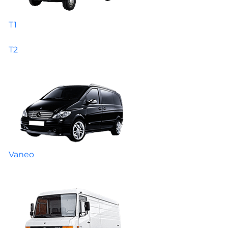
T1
T2
Vaneo