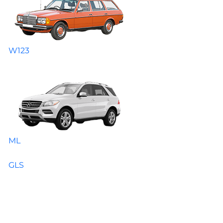
W123
ML
GLS