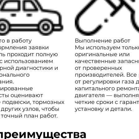
о в работу
Выполнение работ
ормления заявки
Мы используем тольк
ль проходит полную
оригинальные или
 с использованием
качественные запасн
рной диагностики и
от проверенных
онального
производителей. Все
ания.
от регулировки газа 
ированные
капитального ремонт
сты оценивают
двигателя — выполня
 подвески, тормозных
четкие сроки с гаран
 других узлов, чтобы
установку и детали.
 точный план работ.
преимущества