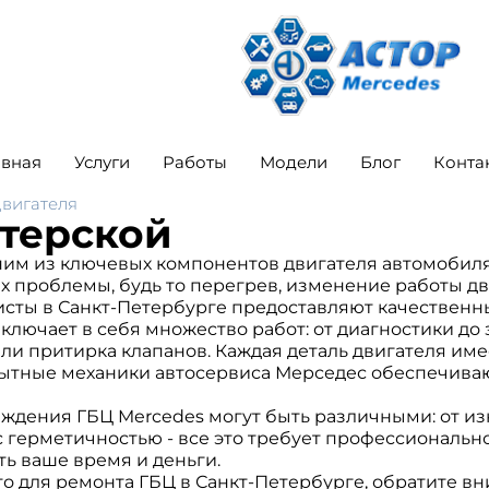
авная
Услуги
Работы
Модели
Блог
Конта
вигателя
стерской
ним из ключевых компонентов двигателя автомобиля 
х проблемы, будь то перегрев, изменение работы д
сты в Санкт-Петербурге предоставляют качественны
ключает в себя множество работ: от диагностики до
или притирка клапанов. Каждая деталь двигателя им
ытные механики автосервиса Мерседес обеспечивают
дения ГБЦ Mercedes могут быть различными: от изн
герметичностью - все это требует профессионально
ь ваше время и деньги.
 для ремонта ГБЦ в Санкт-Петербурге, обратите вни