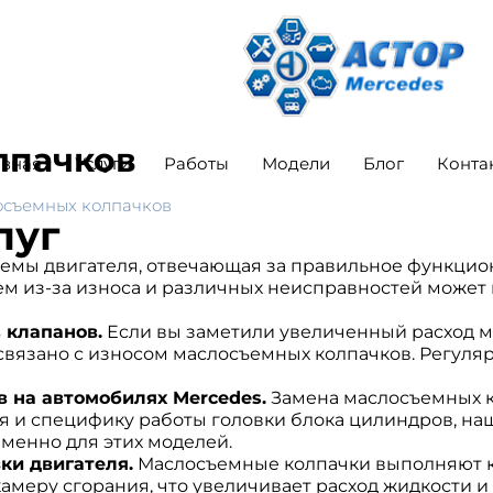
лпачков
авная
Услуги
Работы
Модели
Блог
Конта
осъемных колпачков
луг
стемы двигателя, отвечающая за правильное функци
м из-за износа и различных неисправностей может п
 клапанов.
Если вы заметили увеличенный расход м
 связано с износом маслосъемных колпачков. Регул
 на автомобилях Mercedes.
Замена маслосъемных к
ля и специфику работы головки блока цилиндров, н
менно для этих моделей.
ки двигателя.
Маслосъемные колпачки выполняют кл
камеру сгорания, что увеличивает расход жидкости 