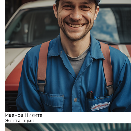
Иванов Никита
Жестянщик