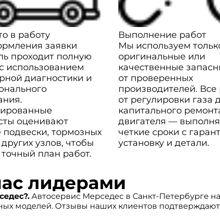
о в работу
Выполнение работ
ормления заявки
Мы используем тольк
ль проходит полную
оригинальные или
 с использованием
качественные запасн
рной диагностики и
от проверенных
онального
производителей. Все
ания.
от регулировки газа 
ированные
капитального ремонт
сты оценивают
двигателя — выполня
 подвески, тормозных
четкие сроки с гаран
 других узлов, чтобы
установку и детали.
 точный план работ.
нас лидерами
едес?.
Автосервис Мерседес в Санкт-Петербурге на
ых моделей. Отзывы наших клиентов подтверждают 