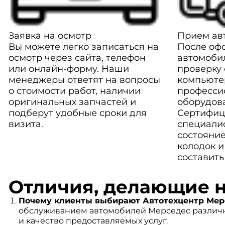
Заявка на осмотр
Прием авт
Вы можете легко записаться на
После оф
осмотр через сайта, телефон
автомоби
или онлайн-форму. Наши
проверку
менеджеры ответят на вопросы
компьюте
о стоимости работ, наличии
професси
оригинальных запчастей и
оборудов
подберут удобные сроки для
Сертифиц
визита.
специали
состояние
колодок и
составить
Отличия, делающие 
Почему клиенты выбирают Автотехцентр Мерс
обслуживанием автомобилей Мерседес различн
и качество предоставляемых услуг.