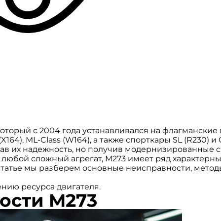
который с 2004 года устанавливался на флагманские
 (X164), ML-Class (W164), а также спорткары SL (R230) и 
вав их надежность, но получив модернизированные 
 и любой сложный агрегат, M273 имеет ряд характерн
 статье мы разберем основные неисправности, метод
ению ресурса двигателя.
ости M273