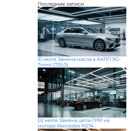
Последние записи
31 июля
Замена масла в АКПП 9G-
Tronic (725.0)
02 июля
Замена цепи ГРМ на
моторе Mercedes M274