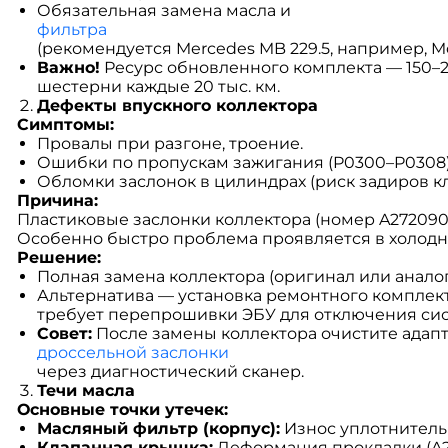
Обязательная замена масла и
фильтра
(рекомендуется Mercedes MB 229.5, например, Mo
Важно!
Ресурс обновленного комплекта — 150–200
шестерни каждые 20 тыс. км.
Дефекты впускного коллектора
Симптомы:
Провалы при разгоне, троение.
Ошибки по пропускам зажигания (P0300–P0308)
Обломки заслонок в цилиндрах (риск задиров к
Причина:
Пластиковые заслонки коллектора (номер A272090
Особенно быстро проблема проявляется в холодн
Решение:
Полная замена коллектора (оригинал или аналог 
Альтернатива — установка ремонтного комплекта
требует перепрошивки ЭБУ для отключения сис
Совет:
После замены коллектора очистите адап
дроссельной заслонки
через диагностический сканер.
Течи масла
Основные точки утечек:
Масляный фильтр (корпус):
Износ уплотнительн
Клапанная крышка:
Деформация прокладки (A27