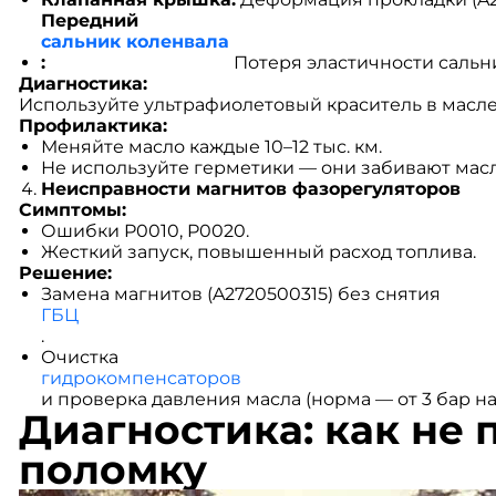
Передний
сальник коленвала
:
Потеря эластичности сальни
Диагностика:
Используйте ультрафиолетовый краситель в масл
Профилактика:
Меняйте масло каждые 10–12 тыс. км.
Не используйте герметики — они забивают мас
Неисправности магнитов фазорегуляторов
Симптомы:
Ошибки P0010, P0020.
Жесткий запуск, повышенный расход топлива.
Решение:
Замена магнитов (A2720500315) без снятия
ГБЦ
.
Очистка
гидрокомпенсаторов
и проверка давления масла (норма — от 3 бар на
Диагностика: как не
поломку