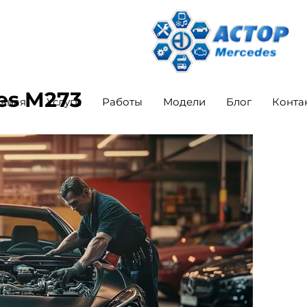
es M273
авная
Услуги
Работы
Модели
Блог
Конта