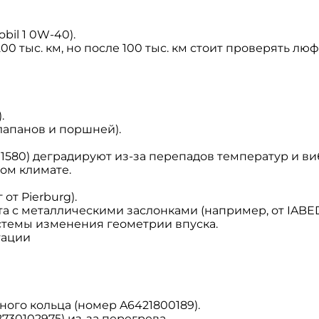
bil 1 0W-40).
 тыс. км, но после 100 тыс. км стоит проверять люф
.
лапанов и поршней).
1580) деградируют из-за перепадов температур и ви
ом климате.
от Pierburg).
 с металлическими заслонками (например, от IABED)
темы изменения геометрии впуска.
тации
ого кольца (номер A6421800189).
30102975) из-за перегрева.