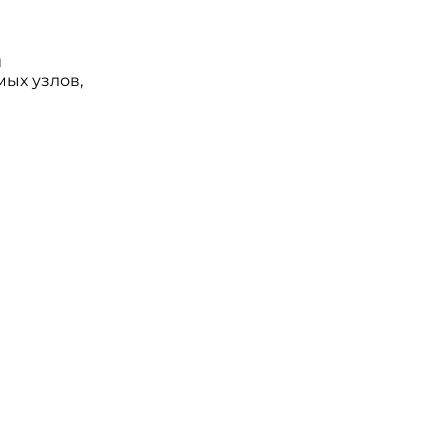
й
мых узлов,