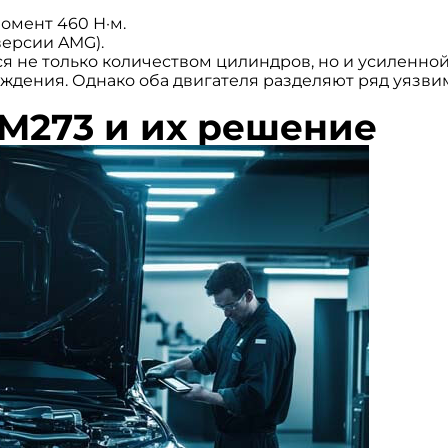
момент 460 Н·м.
 версии AMG).
тся не только количеством цилиндров, но и усиленно
ждения. Однако оба двигателя разделяют ряд уязви
M273 и их решение