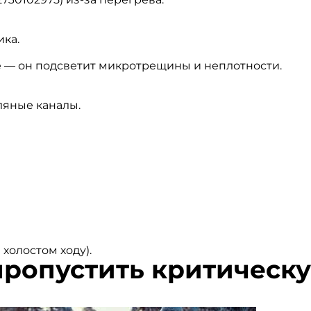
ка.
е — он подсветит микротрещины и неплотности.
ляные каналы.
 холостом ходу).
 пропустить критическ