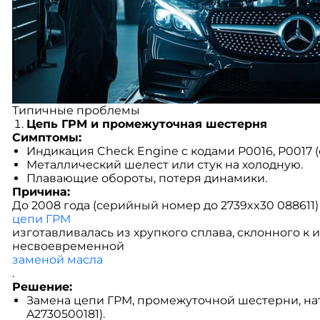
Типичные проблемы
Цепь ГРМ и промежуточная шестерня
Симптомы:
Индикация Check Engine с кодами P0016, P0017 (о
Металлический шелест или стук на холодную.
Плавающие обороты, потеря динамики.
Причина:
До 2008 года (серийный номер до 2739xx30 08861
цепи ГРМ
изготавливалась из хрупкого сплава, склонного к 
несвоевременной
заменой масла
.
Решение:
Замена цепи ГРМ, промежуточной шестерни, нат
A2730500181).