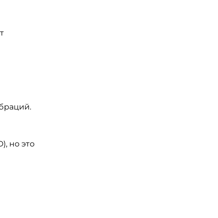
т
браций.
, но это