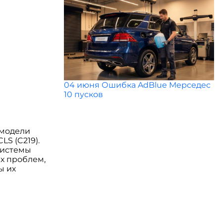
04 июня
Ошибка AdBlue Мерседес
10 пусков
 модели
CLS (C219).
системы
ых проблем,
ы их