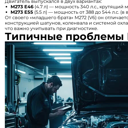
Двигатель выпускался в двух вариантах:
M273 E46
(4.7 л) — мощность 340 л.с., крутящий 
M273 E55
(5.5 л) — мощность от 388 до 544 л.с. (в
От своего «младшего брата» M272 (V6) он отличае
конструкцией шатунов, коленвала и системой охла
что важно учитывать при диагностике.
Типичные проблемы 