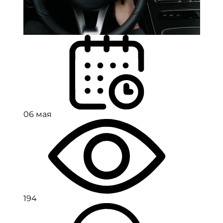
06 мая
194