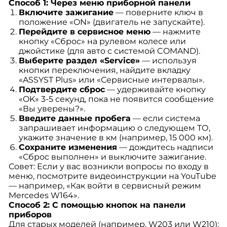
Способ 1: Через меню приборной панели
Включите зажигание
— поверните ключ в
положение «ON» (двигатель не запускайте).
Перейдите в сервисное меню
— нажмите
кнопку «Сброс» на рулевом колесе или
джойстике (для авто с системой COMAND).
Выберите раздел «Service»
— используя
кнопки переключения, найдите вкладку
«ASSYST Plus» или «Сервисные интервалы».
Подтвердите сброс
— удерживайте кнопку
«OK» 3-5 секунд, пока не появится сообщение
«Вы уверены?».
Введите данные пробега
— если система
запрашивает информацию о следующем ТО,
укажите значение в км (например, 15 000 км).
Сохраните изменения
— дождитесь надписи
«Сброс выполнен» и выключите зажигание.
Совет: Если у вас возникли вопросы по входу в
меню, посмотрите видеоинструкции на YouTube
— например, «Как войти в сервисный режим
Mercedes W164».
Способ 2: С помощью кнопок на панели
приборов
Для старых моделей (например, W203 или W210):