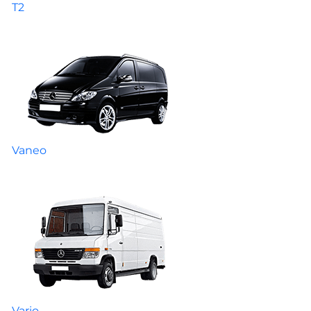
T2
Vaneo
Vario