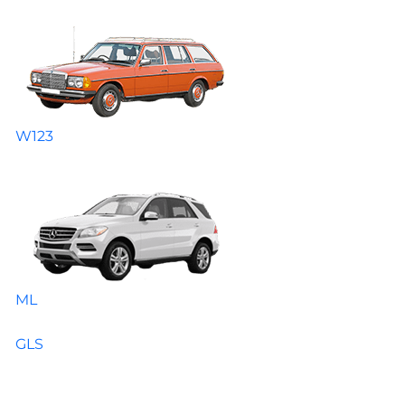
W123
ML
GLS