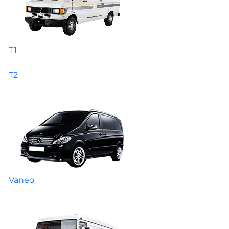
T1
T2
Vaneo